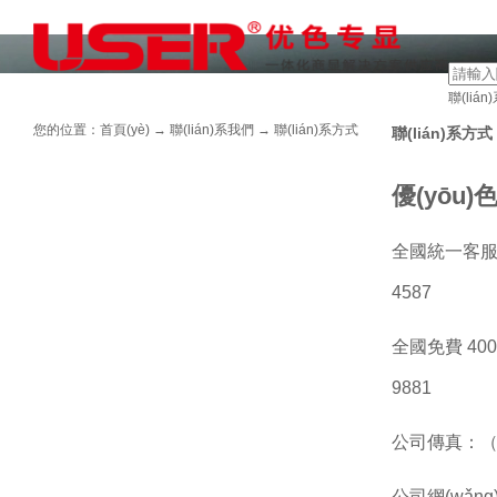
聯(liá
您的位置：
首頁(yè)
→
聯(lián)系我們
→
聯(lián)系方式
聯(lián)系方式
優(yōu)色
全國統一客服熱線
4587
全國免費 400熱
9881
公司傳真：（86
公司網(wǎng