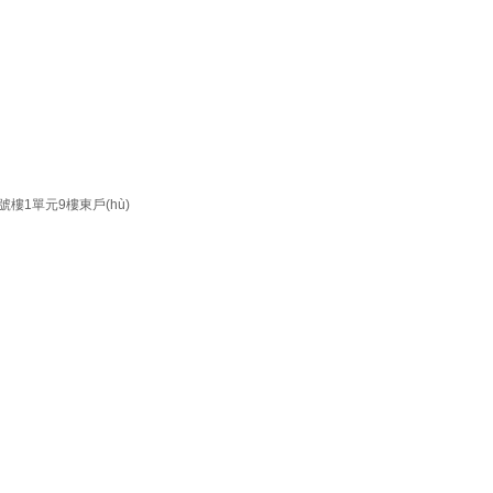
號樓1單元9樓東戶(hù)