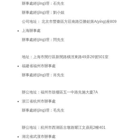
辦事處經(jīng)理：石先生
辦事處經(jīng)理：劉小姐
公司地址： 北京市豐臺區方莊南路亞勝鉑第A(yíng)座809
上海辦事處
辦事處經(jīng)理：閆先生
地址：上海市閔行區新閔路橫涇東路49弄26號501室
福建省福州市辦事處
辦事處經(jīng)理：肖先生
辦公地址：福州市鼓樓區五一中路先施大廈7A
浙江省杭州市辦事處
辦事處經(jīng)理：毛先生
辦公地址：杭州市西湖區古墩路耀江文鼎苑2幢401
湖北省武漢市辦事處