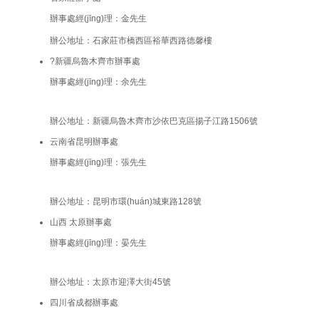
辦事處經(jīng)理：金先生
辦公地址：石家莊市橋西區裕華西路德馨樓
?新疆烏魯木齊市辦事處
辦事處經(jīng)理：余先生
辦公地址：新疆烏魯木齊市沙依巴克區揚子江路1506號
云南省昆明辦事處
辦事處經(jīng)理：張先生
辦公地址：昆明市環(huán)城東路128號
山西 太原辦事處
辦事處經(jīng)理：晏先生
辦公地址：太原市迎澤大街45號
四川省成都辦事處