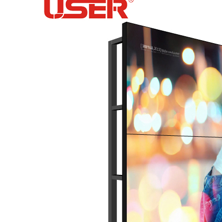
SDI監視器
器
魔鏡廣告機
拼接支架
高亮監視器
透明廣告機
移動(dòng)
廣播級監視
全息廣告機
支架
器
條形屏廣告
相關(guān)
機
軟件
旋轉廣告機
吊頂支架
裸眼3D廣
線(xiàn)材
告機
木架
蜂窩箱
桌面底座