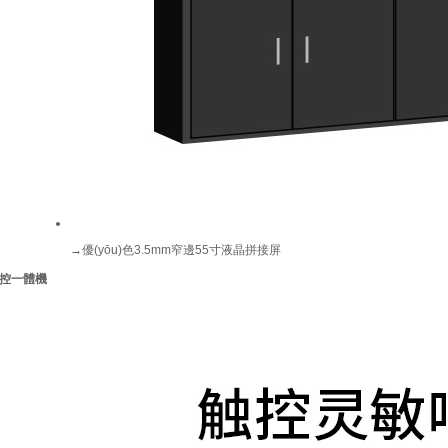
→
優(yōu)色3.5mm窄邊55寸液晶拼接屏
控一體機