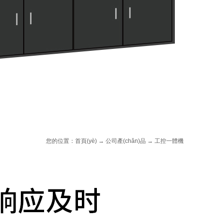
您的位置：
首頁(yè)
→
公司產(chǎn)品
→
工控一體機