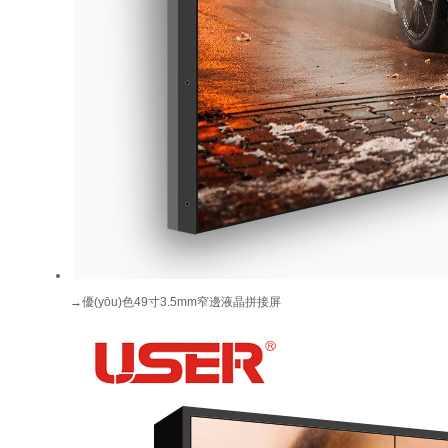
→
優(yōu)色49寸3.5mm窄邊液晶拼接屏