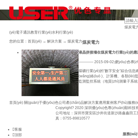
煤炭電
(yè)
電子通訊
教育行業(yè)
水利行業(yè)
您的位置：
首頁(yè)
→
解決方案
→
煤炭電力
煤炭電力
液晶拼接墻在煤炭電力行業(yè)的應
———— 2015-09-02
優(yōu)色專(z
煤礦行業(yè)的“數字安全”綜合信息網(
(wǎng)絡(luò )、計算機、
監測監控系統（地質(zhì)測量子系統、
首頁(yè)
關(guān)于優(yōu)色
公司產(chǎn)品
解決方案
應用案例
客戶(hù)服務(w
Copyright? 2020 深圳優(yōu)色專(zhuān)
公司地址：深圳市寶安區沙井街道新沙路鑫鑫田工業(y
真：0755-89810577

客服
服務(wù)

頂部