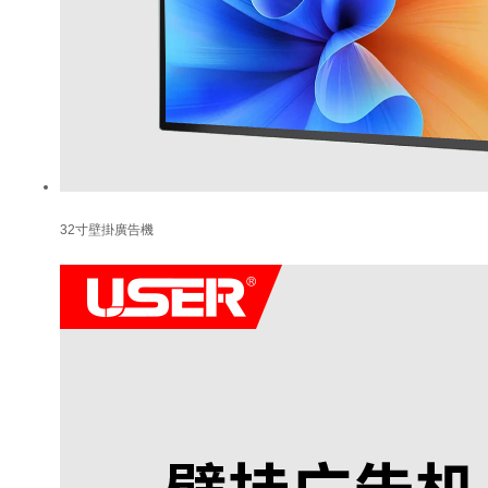
32寸壁掛廣告機