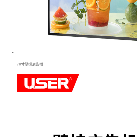
70寸壁掛廣告機