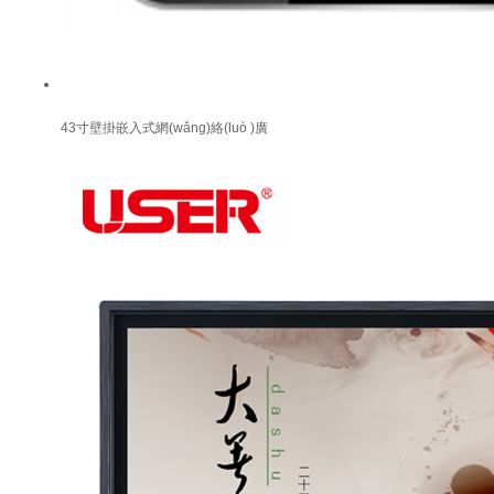
43寸壁掛嵌入式網(wǎng)絡(luò )廣
告機