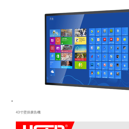
43寸壁掛廣告機