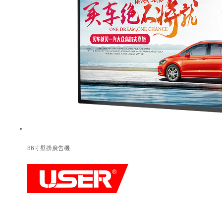
86寸壁掛廣告機