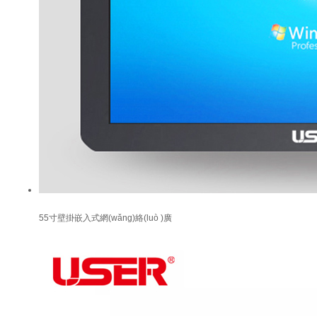
55寸壁掛嵌入式網(wǎng)絡(luò )廣
告機