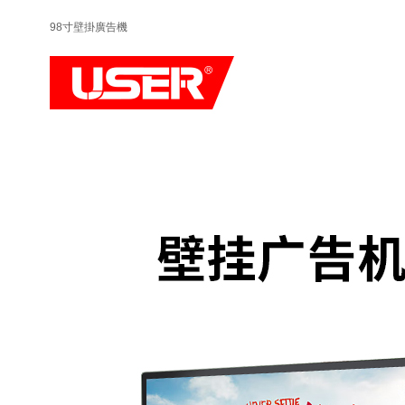
98寸壁掛廣告機