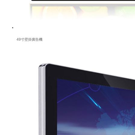
49寸壁掛廣告機