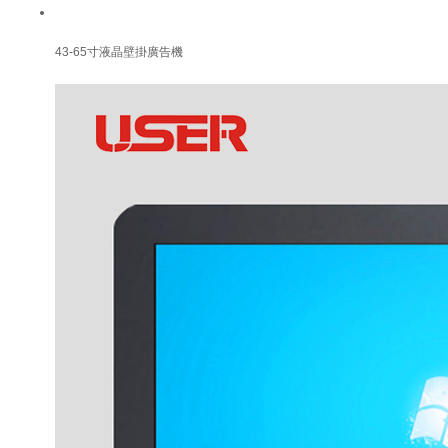
43-65寸液晶壁掛廣告機