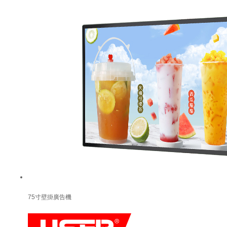
75寸壁掛廣告機