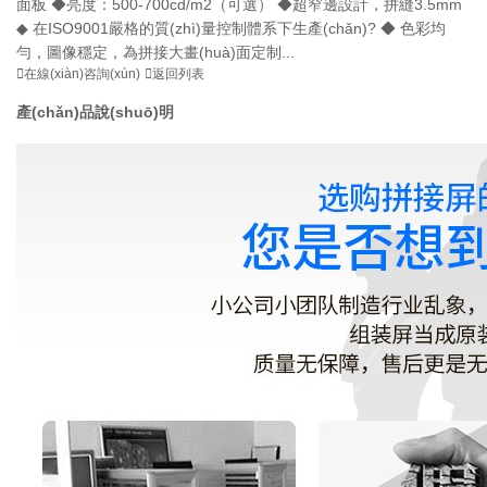
面板 ◆亮度：500-700cd/m2（可選） ◆超窄邊設計，拼縫3.5mm
◆ 在ISO9001嚴格的質(zhì)量控制體系下生產(chǎn)? ◆ 色彩均
勻，圖像穩定，為拼接大畫(huà)面定制...

在線(xiàn)咨詢(xún)

返回列表
產(chǎn)品說(shuō)明