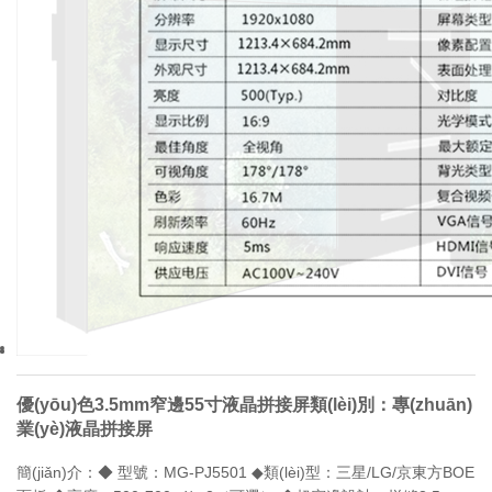
優(yōu)色3.5mm窄邊55寸液晶拼接屏
類(lèi)別：專(zhuān)
業(yè)液晶拼接屏
簡(jiǎn)介：◆ 型號：MG-PJ5501 ◆類(lèi)型：三星/LG/京東方BOE